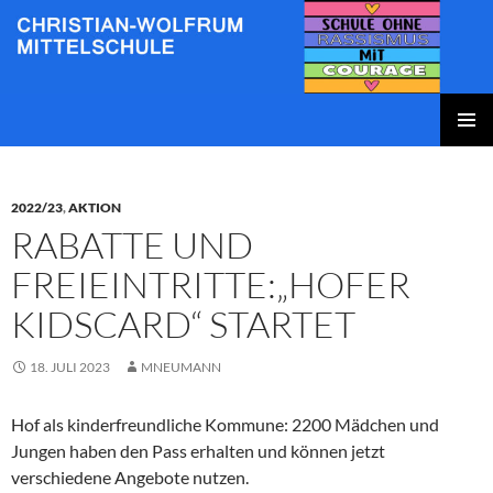
Zum
Inhalt
springen
Christian-Wolfrum-Mittelschule
PRIMÄR
MENÜ
2022/23
,
AKTION
RABATTE UND
FREIEINTRITTE:„HOFER
KIDSCARD“ STARTET
18. JULI 2023
MNEUMANN
Hof als kinderfreundliche Kommune: 2200 Mädchen und
Jungen haben den Pass erhalten und können jetzt
verschiedene Angebote nutzen.