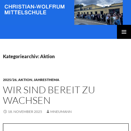
Zum
Inhalt
springen
Christian-Wolfrum-Mittelschule
PRIMÄR
MENÜ
Kategoriearchiv: Aktion
2025/26
,
AKTION
,
JAHRESTHEMA
WIR SIND BEREIT ZU
WACHSEN
18. NOVEMBER 2025
MNEUMANN