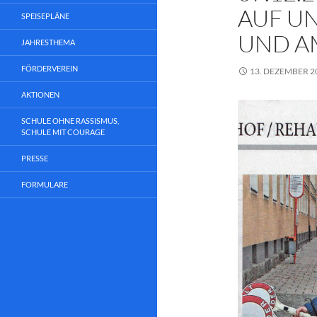
AUF U
SPEISEPLÄNE
UND A
JAHRESTHEMA
FÖRDERVEREIN
13. DEZEMBER 2
AKTIONEN
SCHULE OHNE RASSISMUS,
SCHULE MIT COURAGE
PRESSE
FORMULARE