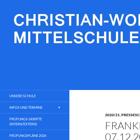
Zum
Inhalt
springen
Christian-Wolfrum-Mittelschule
Lernen fürs Leben
UNSERE SCHULE
INFOS UND TERMINE
2020/21
,
PRESSES
PRÜFUNGS-SKRIPTE
FRANK
(INTERN/EXTERN)
07.12.
PRÜFUNGSPLÄNE 2026