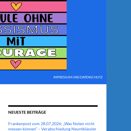
IMPRESSUM UND DATENSCHUTZ
NEUESTE BEITRÄGE
Frankenpost vom 28.07.2026: „Was Noten nicht
messen können“ – Verabschiedung Neuntklässler