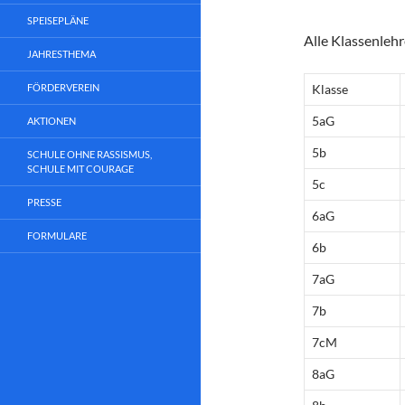
SPEISEPLÄNE
Alle Klassenleh
JAHRESTHEMA
FÖRDERVEREIN
Klasse
5aG
AKTIONEN
5b
SCHULE OHNE RASSISMUS,
SCHULE MIT COURAGE
5c
PRESSE
6aG
FORMULARE
6b
7aG
7b
7cM
8aG