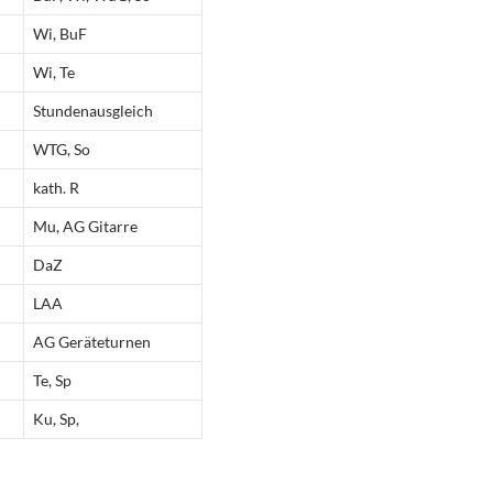
Wi, BuF
Wi, Te
Stundenausgleich
WTG, So
kath. R
Mu, AG Gitarre
DaZ
LAA
AG Geräteturnen
Te, Sp
Ku, Sp,