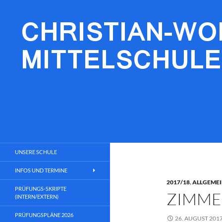
Zum
Inhalt
springen
Christian-Wolfrum-Mittelschule
Lernen fürs Leben
UNSERE SCHULE
INFOS UND TERMINE
2017/18
,
ALLGEME
PRÜFUNGS-SKRIPTE
ZIMME
(INTERN/EXTERN)
PRÜFUNGSPLÄNE 2026
26. AUGUST 201