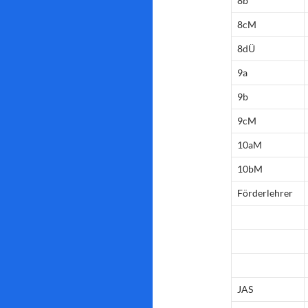
8b
8cM
8dÜ
9a
9b
9cM
10aM
10bM
Förderlehrer
JAS