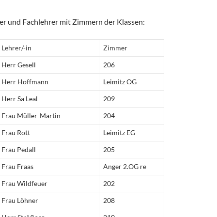
rer und Fachlehrer mit Zimmern der Klassen:
Lehrer/-in
Zimmer
Herr Gesell
206
Herr Hoffmann
Leimitz OG
Herr Sa Leal
209
Frau Müller-Martin
204
Frau Rott
Leimitz EG
Frau Pedall
205
Frau Fraas
Anger 2.OG re
Frau Wildfeuer
202
Frau Löhner
208