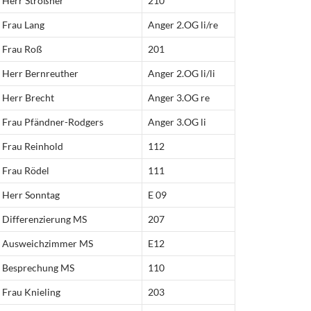
Herr Strößner
210
Frau Lang
Anger 2.OG li/re
Frau Roß
201
Herr Bernreuther
Anger 2.OG li/li
Herr Brecht
Anger 3.OG re
Frau Pfändner-Rodgers
Anger 3.OG li
Frau Reinhold
112
Frau Rödel
111
Herr Sonntag
E 09
Differenzierung MS
207
Ausweichzimmer MS
E12
Besprechung MS
110
Frau Knieling
203