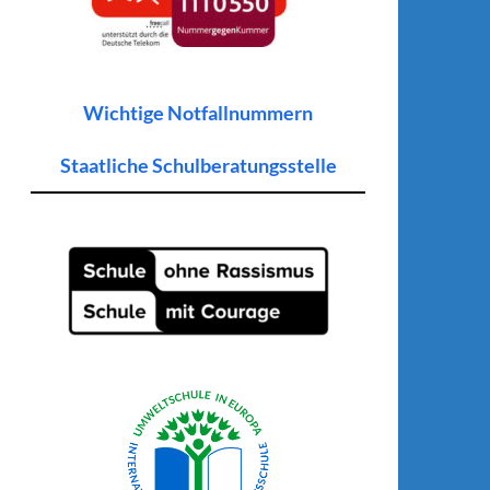
Wichtige Notfallnummern
Staatliche Schulberatungsstelle