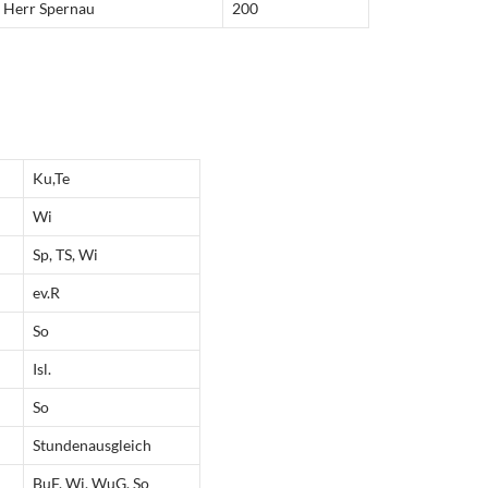
Herr Spernau
200
Ku,Te
Wi
Sp, TS, Wi
ev.R
So
Isl.
So
Stundenausgleich
BuF, Wi, WuG, So