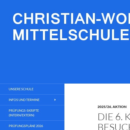
Zum
Inhalt
springen
Christian-Wolfrum-Mittelschule
Lernen fürs Leben
UNSERE SCHULE
INFOS UND TERMINE
2025/26
,
AKTION
PRÜFUNGS-SKRIPTE
DIE 6.
(INTERN/EXTERN)
BESUC
PRÜFUNGSPLÄNE 2026