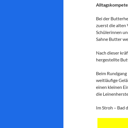
Alltagskompet
Bei der Butterh
zuerst die alten
Schülerinnen un
Sahne Butter we
Nach dieser kräf
hergestellte But
Beim Rundgang u
weitläufige Ge
einen kleinen Ei
die Leinenherst
Im Stroh – Bad d