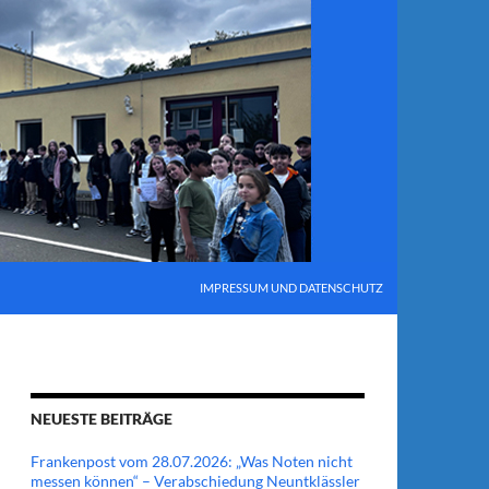
IMPRESSUM UND DATENSCHUTZ
NEUESTE BEITRÄGE
Frankenpost vom 28.07.2026: „Was Noten nicht
messen können“ – Verabschiedung Neuntklässler