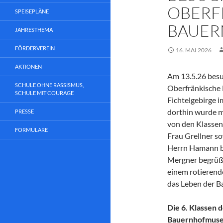
OBERF
SPEISEPLÄNE
BAUE
JAHRESTHEMA
FÖRDERVEREIN
16. MAI 2026
AKTIONEN
Am 13.5.26 besu
SCHULE OHNE RASSISMUS,
Oberfränkische 
SCHULE MIT COURAGE
Fichtelgebirge 
dorthin wurde m
PRESSE
von den Klassen
FORMULARE
Frau Grellner so
Herrn Hamann be
Mergner begrüßt
einem rotierende
das Leben der Ba
Die 6. Klassen
Bauernhofmuseu