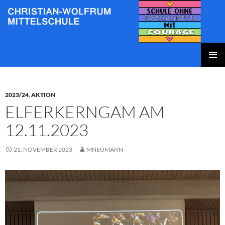
Zum
Inhalt
springen
Christian-Wolfrum-Mittelschule
PRIMÄR
MENÜ
2023/24
,
AKTION
ELFERKERNGAM AM
12.11.2023
21. NOVEMBER 2023
MNEUMANN