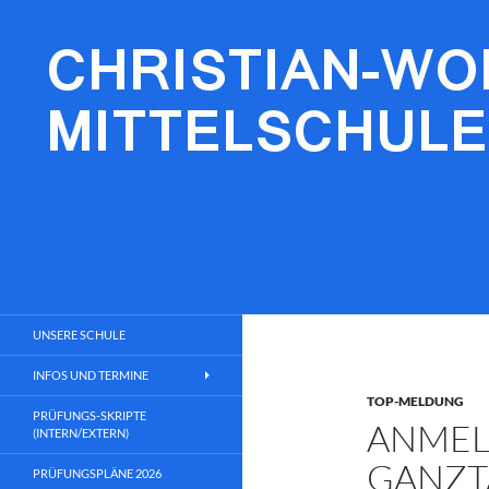
Zum
Inhalt
springen
Christian-Wolfrum-Mittelschule
Lernen fürs Leben
UNSERE SCHULE
INFOS UND TERMINE
TOP-MELDUNG
PRÜFUNGS-SKRIPTE
ANMEL
(INTERN/EXTERN)
GANZT
PRÜFUNGSPLÄNE 2026