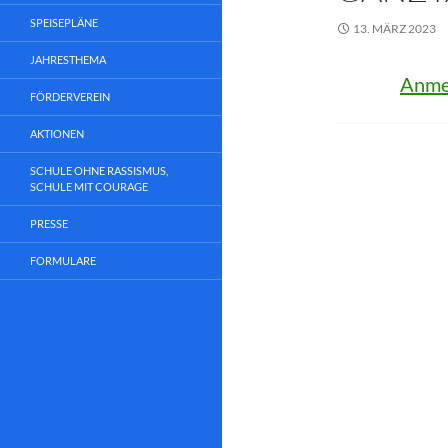
SPEISEPLÄNE
13. MÄRZ 2023
JAHRESTHEMA
Anme
FÖRDERVEREIN
AKTIONEN
SCHULE OHNE RASSISMUS,
SCHULE MIT COURAGE
Beitragsn
PRESSE
FORMULARE