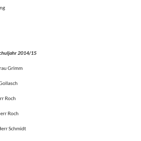
ung
n
chuljahr 2014/15
Frau Grimm
Gollasch
rr Roch
err Roch
err Schmidt