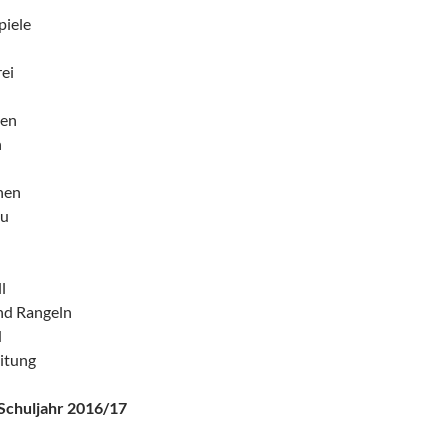
piele
ei
en
n
nen
au
l
nd Rangeln
d
itung
Schuljahr 2016/17