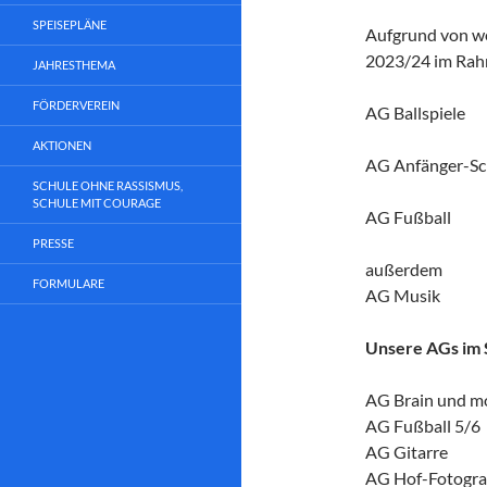
SPEISEPLÄNE
Aufgrund von we
2023/24 im Rahm
JAHRESTHEMA
FÖRDERVEREIN
AG Ballspiele
AKTIONEN
AG Anfänger-S
SCHULE OHNE RASSISMUS,
SCHULE MIT COURAGE
AG Fußball
PRESSE
außerdem
FORMULARE
AG Musik
Unsere AGs im 
AG Brain und m
AG Fußball 5/6
AG Gitarre
AG Hof-Fotogra