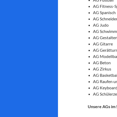
AG Fitness-S
AG Spanisch
AG Schneider
AG Judo
AG Schwimm
AG Gestalte
AG Gitarre
AG Gerättur
AG Modellb
AG Beton
AG Zirkus
AG Basketbal
AG Raufen u
AG Keyboar
AG Schülerze
Unsere AGs im 