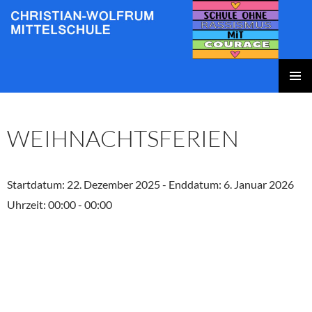
Zum
Inhalt
springen
Christian-Wolfrum-Mittelschule
PRIMÄR
MENÜ
WEIHNACHTSFERIEN
Startdatum:
22. Dezember 2025
- Enddatum:
6. Januar 2026
Uhrzeit:
00:00 - 00:00
Beitragsnavigation